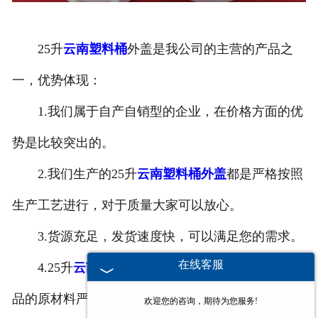
-
云南塑料桶外盖
25升
云南塑料桶
外盖是我公司的主营的产品之
-
云南20-25L塑料桶专用防伪盖
一，优势体现：
-
云南扣手内盖
1.我们属于自产自销型的企业，在价格方面的优
-
云南防尘帽
势是比较突出的。
-
云南化工桶盖
2.我们生产的25升
云南塑料桶外盖
都是严格按照
生产工艺进行，对于质量大家可以放心。
云南塑料桶
3.货源充足，发货速度快，可以满足您的需求。
-
云南20L塑料桶
在线客服
4.25升
云南塑料桶外盖
的耐用性好，我们会对产
-
云南透气孔塑料桶
品的原材料严格把关。
欢迎您的咨询，期待为您服务!
-
云南20L—25L塑料桶