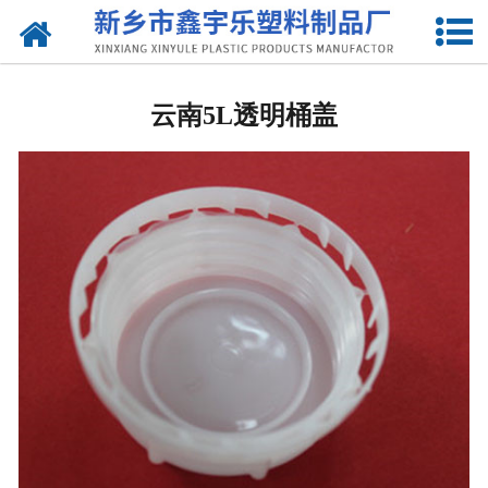
网站首页
云南抽液器
云南5L透明桶盖
-
云南洗涤灵抽液器
-
云南手动塑料抽液器
-
云南洗涤用品抽取器
-
云南沐浴抽
-
云南新型抽取器
云南桶盖
-
云南拉环内盖